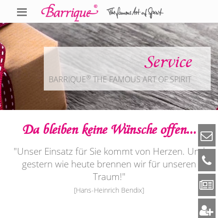
Service
®
BARRIQUE
THE FAMOUS ART OF SPIRIT
Da bleiben keine Wünsche offen...
"Unser Einsatz für Sie kommt von Herzen. Und
gestern wie heute brennen wir für unseren
Traum!"
[Hans-Heinrich Bendix]