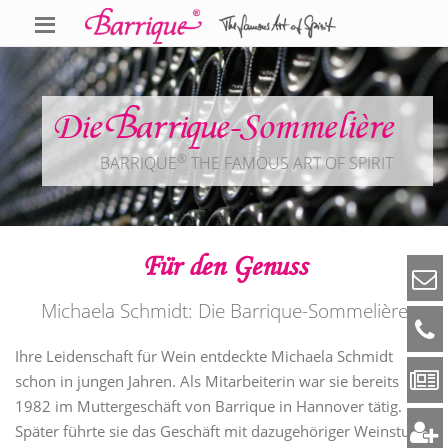
Die Barrique-Sommelière
®
BARRIQUE
THE FAMOUS ART OF SPIRIT
Für den Genuss
Michaela Schmidt: Die Barrique-Sommelière
Ihre Leidenschaft für Wein entdeckte Michaela Schmidt
schon in jungen Jahren. Als Mitarbeiterin war sie bereits
1982 im Muttergeschäft von Barrique in Hannover tätig.
Später führte sie das Geschäft mit dazugehöriger Weinstube